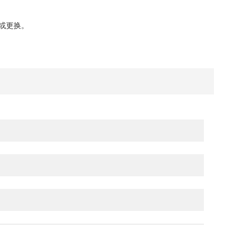
修或更换。