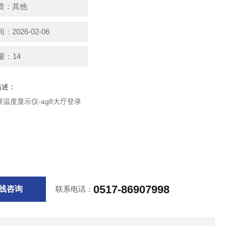
质：其他
2026-02-06
量：14
描述：
温度显示仪-ag8大厅登录
0517-86907998
线咨询
联系电话：