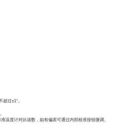
超过±1°。
试。
用标准温度计对比读数，如有偏差可通过内部校准按钮微调。