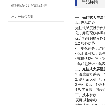
产品详情
磁翻板液位计的故障处理
压力校验仪使用
一、
光柱式大屏温
1.1 产品简介
光柱式温度显示仪
化，并搭配数字屏
提升场所的服务体
1.2 核心优势
• 可视化体验：红
• 远距离可视：高
• 环境适应性强：
• 集成化设计：
二、
光柱式大屏温
1. 温度信号采集
2. 信号放大处
3 光柱显示：处理
4 数字显示：同步
三、技术参数
项目 规格参数