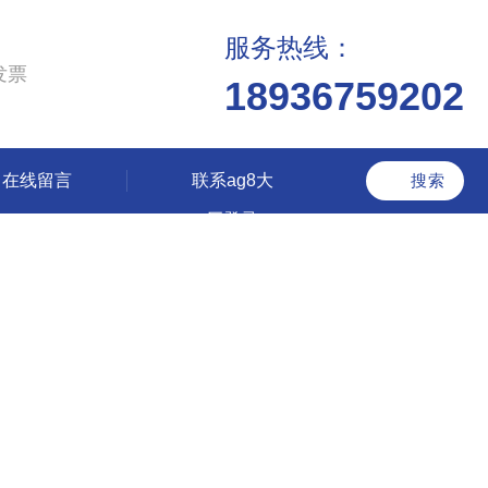
服务热线：
发票
18936759202
在线留言
联系ag8大
厅登录