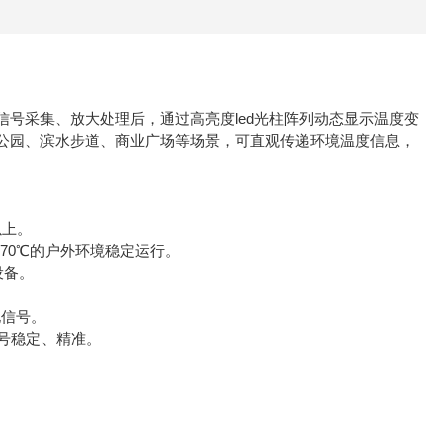
号采集、放大处理后，通过高亮度led光柱阵列动态显示温度变
公园、滨水步道、商业广场等场景，可直观传递环境温度信息，
以上。
~70℃的户外环境稳定运行。
设备。
电信号。
信号稳定、精准。