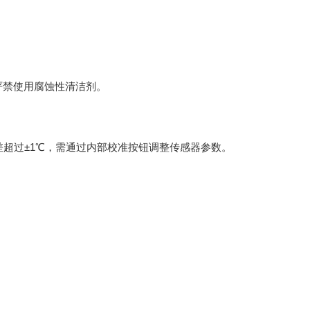
严禁使用腐蚀性清洁剂。
差超过±1℃，需通过内部校准按钮调整传感器参数。