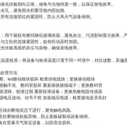
需确保光伏板朝向正南，倾角与当地纬度一致，以保证发电效率。
留排水孔，避免雨水积聚导致内部短路。
检查所有连接部位的紧固性，防止大风天气设备倾倒。
面板：用干燥软布擦拭钢化玻璃表面，避免灰尘、污渍影响显示效果，
底座与立柱的连接紧固性，如有松动及时加固。
阳能光伏板表面的灰尘与杂物，确保发电效率。
行一次温度校准：将设备与标准温度计置于同一环境中，对比读数，若偏
 处理方法
断、led驱动模块损坏 检查供电线路；更换驱动模块
路接触不良、数码管损坏 重新插拔接线端子；更换数码管
感器漂移、校准过期 重新校准设备；更换热敏电阻传感器
电源电压波动、信号干扰 加装稳压电源；检查接地是否良好
护必须在断电状态下进行，避免触电风险。
面悬挂重物或粘贴异物，防止面板破裂或设备倾倒。
避免在雷暴天气靠近设备，以防雷击损坏。